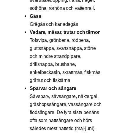
sothöna, rörhöna och vattenrall.
Gäss
Grågås och kanadagås
Vadare, måsar, trutar och tärnor
Tofsvipa, grönbena, rödbena,
gluttsnäppa, svartsnäppa, större
och mindre strandpipare,
drillsnäppa, brushane,
enkelbeckasin, skrattmås, fiskmås,
gråtrut och fisktärna
Sparvar och sångare
Sävsparv, sävsångare, näktergal,
gräshopssångare, vassångare och
flodsångare. De fyra sista benäns
ofta som nattsångare och hörs
således mest nattetid (maj-juni).