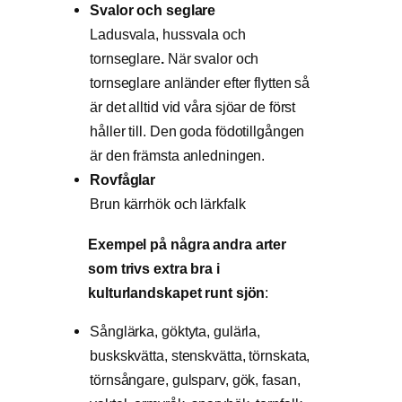
Svalor och seglare
Ladusvala, hussvala och
tornseglare
.
När svalor och
tornseglare anländer efter flytten så
är det alltid vid våra sjöar de först
håller till. Den goda födotillgången
är den främsta anledningen.
Rovfåglar
Brun kärrhök och lärkfalk
Exempel på några andra arter
som trivs extra bra i
kulturlandskapet runt sjön
:
Sånglärka, göktyta, gulärla,
buskskvätta, stenskvätta, törnskata,
törnsångare, gulsparv, gök, fasan,