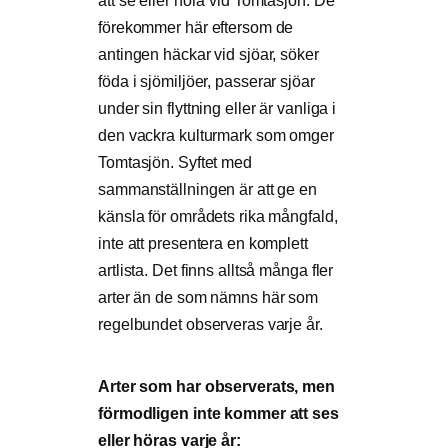
att se eller höra vid Tomtasjön. De
förekommer här eftersom de
antingen häckar vid sjöar, söker
föda i sjömiljöer, passerar sjöar
under sin flyttning eller är vanliga i
den vackra kulturmark som omger
Tomtasjön. Syftet med
sammanställningen är att ge en
känsla för områdets rika mångfald,
inte att presentera en komplett
artlista. Det finns alltså många fler
arter än de som nämns här som
regelbundet observeras varje år.
Arter som har observerats, men
förmodligen inte kommer att ses
eller höras varje år: