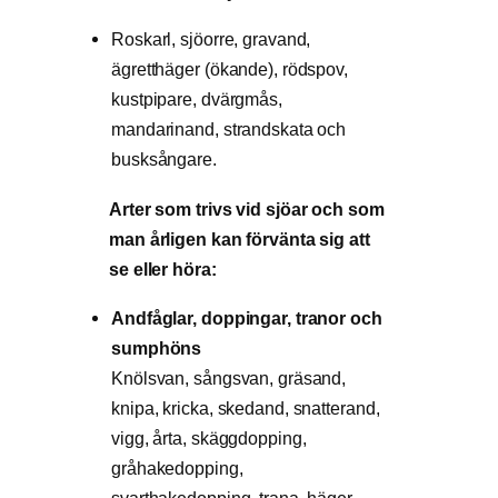
Roskarl, sjöorre, gravand,
ägretthäger (ökande), rödspov,
kustpipare, dvärgmås,
mandarinand, strandskata och
busksångare.
Arter som trivs vid sjöar och som
man årligen kan förvänta sig att
se eller höra:
Andfåglar, doppingar, tranor och
sumphöns
Knölsvan, sångsvan, gräsand,
knipa, kricka, skedand, snatterand,
vigg, årta, skäggdopping,
gråhakedopping,
svarthakedopping, trana, häger,