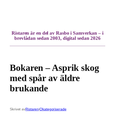
Hoppa
till
innehåll
Ristaren är en del av Rasbo i Samverkan – i
brevlådan sedan 2003, digital sedan 2026
Bokaren – Asprik skog
med spår av äldre
brukande
Skrivet av
Ristaren
i
Okategoriserade